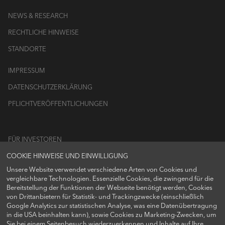
NEWS & RESEARCH
RECHTLICHE HINWEISE
STANDORTE
IMPRESSUM
DATENSCHUTZERKLÄRUNG
PFLICHTVERÖFFENTLICHUNGEN
FÜR INVESTOREN
COOKIE HINWEISE UND EINWILLIGUNG
LOGIN
Unsere Website verwendet verschiedene Arten von Cookies und
vergleichbare Technologien. Essenzielle Cookies, die zwingend für die
Bereitstellung der Funktionen der Webseite benötigt werden, Cookies
von Drittanbietern für Statistik- und Trackingzwecke (einschließlich
Google Analytics zur statistischen Analyse, was eine Datenübertragung
FOLGEN SIE UNS AUF
in die USA beinhalten kann), sowie Cookies zu Marketing-Zwecken, um
Sie bei einem Seitenbesuch wiederzuerkennen und Inhalte auf Ihre