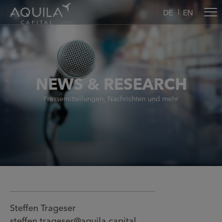
DE
EN
NEWS & RESEARCH
Pressemitteilungen, Nachrichten und mehr
Steffen Trageser
steffen.trageser@aquila.capital