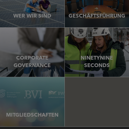
WER WIR SIND
GESCHÄFTSFÜHRUNG
CORPORATE
NINETYNINE
GOVERNANCE
SECONDS
MITGLIEDSCHAFTEN