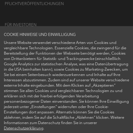
PFLICHTVERÖFFENTLICHUNGEN
FÜR INVESTOREN
COOKIE HINWEISE UND EINWILLIGUNG
LOGIN
Unsere Website verwendet verschiedene Arten von Cookies und
vergleichbare Technologien. Essenzielle Cookies, die zwingend für die
Bereitstellung der Funktionen der Webseite benötigt werden, Cookies
von Drittanbietern für Statistik- und Trackingzwecke (einschließlich
Google Analytics zur statistischen Analyse, was eine Datenübertragung
FOLGEN SIE UNS AUF
in die USA beinhalten kann), sowie Cookies zu Marketing-Zwecken, um
Sie bei einem Seitenbesuch wiederzuerkennen und Inhalte auf Ihre
Interessen abzustimmen. Zudem sind auf unserer Website verschiedene
externe Inhalte eingebunden. Mit dem Klicken auf „Akzeptieren“
stimmen Sie allen Cookies und vergleichbaren Technologien zu und
erklären sich mit der hierbei erfolgenden Verarbeitung
personenbezogener Daten einverstanden. Sie können Ihre Einwilligung
jederzeit unter „Einstellungen“ widerrufen oder Ihre Cookie-
Einstellungen dort anpassen. Alternativ können Sie die Cookies
ablehnen, indem Sie auf die Schaltfläche „Ablehnen“ klicken. Weitere
KONTAKTIEREN SIE UNS
Informationen zum Datenschutz finden Sie in unserer
Datenschutzerklärung
.