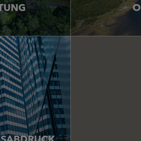
HTUNG
O
r Mission
Verbesserung 
SSABDRUCK