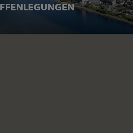
FFENLEGUNGEN
von Transparenz und Rechenschaftspflicht
MEHR LESEN