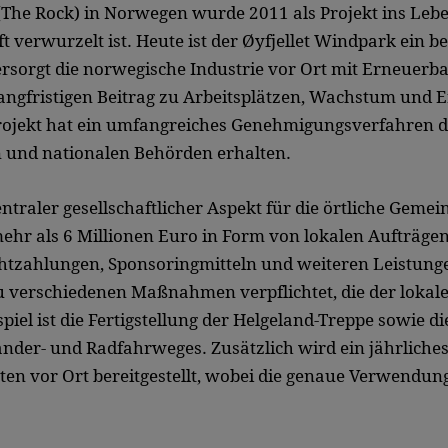
(The Rock) in Norwegen wurde 2011 als Projekt ins Leben
t verwurzelt ist. Heute ist der Øyfjellet Windpark ein 
sorgt die norwegische Industrie vor Ort mit Erneuerba
langfristigen Beitrag zu Arbeitsplätzen, Wachstum und 
rojekt hat ein umfangreiches Genehmigungsverfahren d
 und nationalen Behörden erhalten.
ntraler gesellschaftlicher Aspekt für die örtliche Gemei
mehr als 6 Millionen Euro in Form von lokalen Aufträge
tzahlungen, Sponsoringmitteln und weiteren Leistunge
u verschiedenen Maßnahmen verpflichtet, die der lokal
el ist die Fertigstellung der Helgeland-Treppe sowie di
der- und Radfahrweges. Zusätzlich wird ein jährliche
äten vor Ort bereitgestellt, wobei die genaue Verwendu