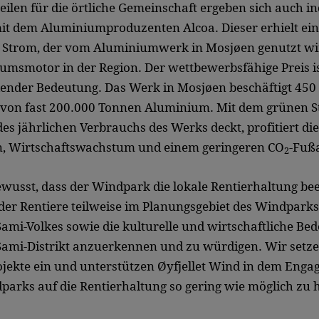
ilen für die örtliche Gemeinschaft ergeben sich auch in
it dem Aluminiumproduzenten Alcoa. Dieser erhielt ein
en Strom, der vom Aluminiumwerk in Mosjøen genutzt wi
msmotor in der Region. Der wettbewerbsfähige Preis is
ender Bedeutung. Das Werk in Mosjøen beschäftigt 450 
t von fast 200.000 Tonnen Aluminium. Mit dem grünen S
 des jährlichen Verbrauchs des Werks deckt, profitiert di
n, Wirtschaftswachstum und einem geringeren CO
-Fuß
2
bewusst, dass der Windpark die lokale Rentierhaltung be
r Rentiere teilweise im Planungsgebiet des Windparks li
Sami-Volkes sowie die kulturelle und wirtschaftliche Be
Sami-Distrikt anzuerkennen und zu würdigen. Wir setze
jekte ein und unterstützen Øyfjellet Wind in dem Enga
rks auf die Rentierhaltung so gering wie möglich zu h