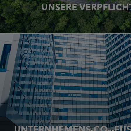
UNSERE VERPFLIC
Fortschritte auf dem Weg zu unsere
MEHR LESEN
UNTERNHEMENS-CO₂-FU