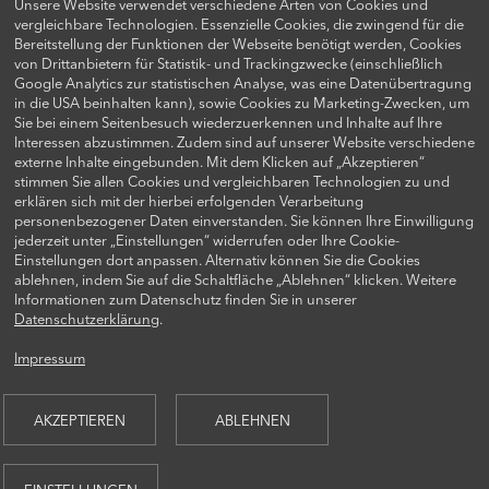
Unsere Website verwendet verschiedene Arten von Cookies und
vergleichbare Technologien. Essenzielle Cookies, die zwingend für die
Bereitstellung der Funktionen der Webseite benötigt werden, Cookies
von Drittanbietern für Statistik- und Trackingzwecke (einschließlich
Google Analytics zur statistischen Analyse, was eine Datenübertragung
FOLGEN SIE UNS AUF
in die USA beinhalten kann), sowie Cookies zu Marketing-Zwecken, um
Sie bei einem Seitenbesuch wiederzuerkennen und Inhalte auf Ihre
Interessen abzustimmen. Zudem sind auf unserer Website verschiedene
externe Inhalte eingebunden. Mit dem Klicken auf „Akzeptieren“
stimmen Sie allen Cookies und vergleichbaren Technologien zu und
erklären sich mit der hierbei erfolgenden Verarbeitung
personenbezogener Daten einverstanden. Sie können Ihre Einwilligung
jederzeit unter „Einstellungen“ widerrufen oder Ihre Cookie-
Einstellungen dort anpassen. Alternativ können Sie die Cookies
ablehnen, indem Sie auf die Schaltfläche „Ablehnen“ klicken. Weitere
KONTAKTIEREN SIE UNS
Informationen zum Datenschutz finden Sie in unserer
Datenschutzerklärung
.
Impressum
© 2026 AQUILA CAPITAL INVESTMENTGESELLSCHAFT MBH
AKZEPTIEREN
ABLEHNEN