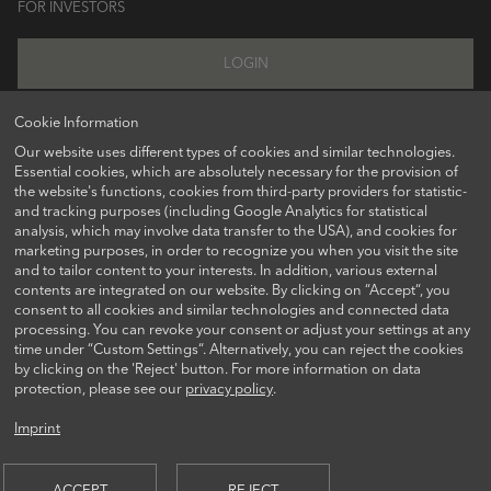
FOR INVESTORS
LOGIN
Cookie Information
Our website uses different types of cookies and similar technologies.
FOLLOW US ON
Essential cookies, which are absolutely necessary for the provision of
the website's functions, cookies from third-party providers for statistic-
and tracking purposes (including Google Analytics for statistical
analysis, which may involve data transfer to the USA), and cookies for
marketing purposes, in order to recognize you when you visit the site
and to tailor content to your interests. In addition, various external
contents are integrated on our website. By clicking on “Accept“, you
consent to all cookies and similar technologies and connected data
processing. You can revoke your consent or adjust your settings at any
time under “Custom Settings“. Alternatively, you can reject the cookies
CONTACT US
by clicking on the 'Reject' button. For more information on data
protection, please see our
privacy policy
.
Imprint
© 2026 AQUILA CAPITAL INVESTMENTGESELLSCHAFT MBH
ACCEPT
REJECT