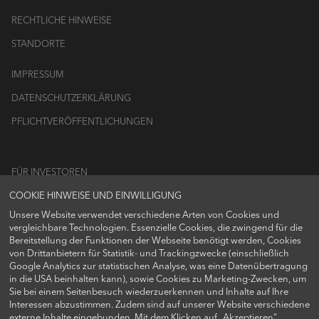
RECHTLICHE HINWEISE
STANDORTE
IMPRESSUM
DATENSCHUTZERKLÄRUNG
PFLICHTVERÖFFENTLICHUNGEN
FÜR INVESTOREN
COOKIE HINWEISE UND EINWILLIGUNG
LOGIN
Unsere Website verwendet verschiedene Arten von Cookies und
vergleichbare Technologien. Essenzielle Cookies, die zwingend für die
Bereitstellung der Funktionen der Webseite benötigt werden, Cookies
von Drittanbietern für Statistik- und Trackingzwecke (einschließlich
Google Analytics zur statistischen Analyse, was eine Datenübertragung
FOLGEN SIE UNS AUF
in die USA beinhalten kann), sowie Cookies zu Marketing-Zwecken, um
Sie bei einem Seitenbesuch wiederzuerkennen und Inhalte auf Ihre
Interessen abzustimmen. Zudem sind auf unserer Website verschiedene
externe Inhalte eingebunden. Mit dem Klicken auf „Akzeptieren“